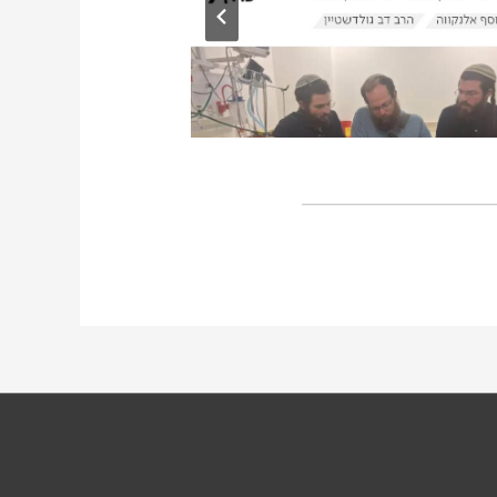
וידג'ט