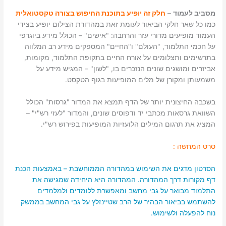
מסביב לעמוד
–
חלק זה יופיע בתוכנת החיפוש בצורה טקסטואלית
כמו כל שאר חלקי הביאור לעומת זאת במהדורת הצילום יופיע בצידי
העמוד מופיעים מדורי עזר והרחבה: "אישים" – הכולל מידע ביוגרפי
על חכמי התלמוד, "העולם" ו"החיים" המספקים מידע רב המלווה
בתרשימים ותצלומים על אורח החיים בתקופת התלמוד, מקומות,
אביזרים ומושגים שונים הנזכרים בו, "לשון" – המגיש מידע על
משמעותן ומקורן של מלים המופיעות בגוף הטקסט.
בשכבה החיצונית יותר של הדף תמצא את המדור "גרסות" הכולל
השוואת גרסאות מכתבי יד ודפוסים שונים, והמדור "לעזי רש"י" –
המציג את תרגום המילים הלועזיות המופיעות בפירוש רש"י.
סרט המחשה :
הסרטון מדגים את השימוש במהדורה הממוחשבת – באמצעות הכנת
דף מקורות דרך המהדורה. המהדורה היא היחידה שמגישה את
התלמוד מבואר על גבי מחשב ומאפשרת ללומדים ולמלמדים
להשתמש בביאור הבהיר של הרב שטיינזלץ על גבי המחשב בממשק
נוח להפעלה ולשימוש.