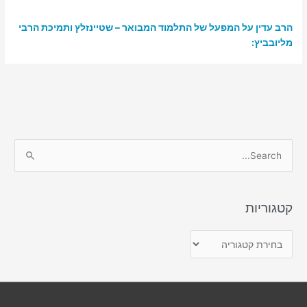
הרב עדין על המפעל של התלמוד המבואר – שטיינזלץ ותמיכת הרבי
מליובביץ:
S
e
a
r
קטגוריות
c
ק
h
ט
f
ג
o
ו
r