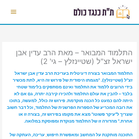
ילוג
תפריט
תוכן
ראשי
התלמוד המבואר – מאת הרב עדין אבן
ישראל זצ"ל (שטיינזלץ – גי' 2)
התלמוד המבואר בצורה דיגיטלית בעריכת הרב עדין אבן ישראל
זצ"ל (שטיינזלץ). "מגמתו היסודית של פירוש זה היא, לתת מכשיר
בידי הרוצים ללמוד את התלמוד ואינם מסתפקים בלימוד שטחי
בלבד – להבין את עולם התלמוד ולהכירו קירבה יתרה, גם אם לא
היתה להם כמעט כל הכנה מוקדמת. פירוש זה כולל, למעשה, בתוכו
את רובה המכריע של הספרות הפרשנית של התלמוד, וכל דבר חשוב
שצריך ל"עיקר פשוטו" מצא את מקומו בפירוש זה, בצורה זו או
אחרת." מהדורה זו של התלמוד מנוקדת ומפוסקת במלואה.
התוכנה מותקנת על המחשב ומאפשרת חיפוש
,
עריכה, העתקה של