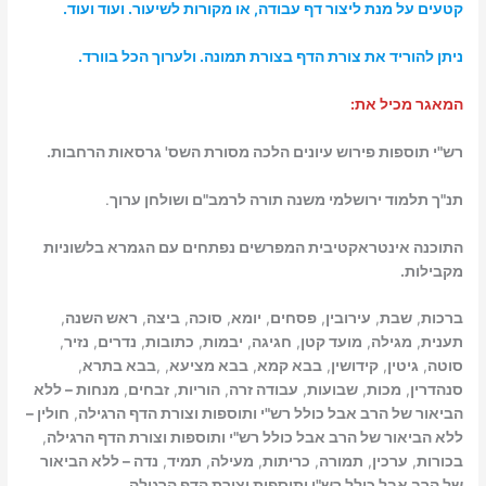
קטעים על מנת ליצור דף עבודה, או מקורות לשיעור. ועוד ועוד.
ניתן להוריד את צורת הדף בצורת תמונה. ולערוך הכל בוורד.
המאגר מכיל את:
רש"י תוספות פירוש עיונים הלכה מסורת השס' גרסאות הרחבות.
תנ"ך תלמוד ירושלמי משנה תורה לרמב"ם ושולחן ערוך
.
התוכנה אינטראקטיבית המפרשים נפתחים עם הגמרא בלשוניות
מקבילות.
ברכות
,
שבת
,
עירובין
,
פסחים
,
יומא
,
סוכה
,
ביצה
,
ראש השנה
,
תענית
,
מגילה
,
מועד קטן
,
חגיגה
,
יבמות
,
כתובות
,
נדרים
,
נזיר
,
סוטה
,
גיטין
,
קידושין
,
בבא קמא
,
בבא מציעא
, ,
בבא בתרא
,
סנהדרין
,
מכות
,
שבועות
,
עבודה זרה
,
הוריות
,
זבחים
,
מנחות – ללא
הביאור של הרב אבל כולל רש"י ותוספות וצורת הדף הרגילה
,
חולין –
ללא הביאור של הרב אבל כולל רש"י ותוספות וצורת הדף הרגילה
,
בכורות
,
ערכין
,
תמורה
,
כריתות
,
מעילה
,
תמיד
,
נדה – ללא הביאור
של הרב אבל כולל רש"י ותוספות וצורת הדף הרגילה
.