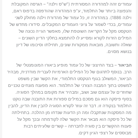
עמודים זהה למהדורה המסורתית ("ש"ס וילנה" – הגרסה המקובלת
והנפוצה ביותר של התלמוד, ע"פ המהדורה שהודפסה בדפוס ראם,
וילנה 1886). במהדורה זו, כל עמוד של מהדורת וילנה מחולק לשני
עמודים, בכדי לשמור על ציוני העמודים המקובלים. סידורו מחדש של
הטקסט מקל על הקריאה השוטפת שלו, מאפשר הגייה נכונה של
המילים הזרות לקורא ומסייע לו להתמצא בחלקי הדיון השונים –
שאלה ותשובה, מובאות ממקורות שונים, תחילתו וסיכומו של דיון
בנושא מסוים.
הביאור
– בצד החיצוני של כל עמוד מופיע ביאורו המונומנטלי של
הרב. בנוסף לתרגום של כל המילים הארמיות לעברית מודרנית, מבהיר
הביאור, המשולב בגוף הטקסט התלמודי, את הקשר שבין משפט
למשפט בתוך המבנה הצורני של התלמוד. הוא מפענח מונחים טכניים
שחוזרים על עצמם שוב ושוב, ומבהיר את מקומם במהלך הסוגיה.
בסוף פיסקה הוא גם מסכם במילים ספורות את התובנה שבה נוקט
התלמוד בנקודה זו. דבר זה עוזר לקורא הסוגיה להבין את הדיון, להבין
מה המסקנות שנתקבלו ומה הן הדעות שנדחו מן ההלכה. בתחילתה
של כל פיסקה הוא מבאר את הקשר שלה לקודמתה ובכך מקל על
פענוח ההקשרים בין סוגיה לחברתה – קשרים שלעיתים רבות
מבוססים על רצפי הגיון דקים.