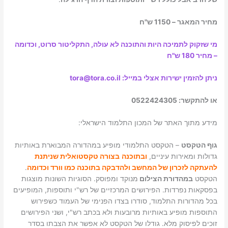
מחיר המאגר – 1150 ש"ח
מי שזקוק לתמיכה היות והתוכנה לא עולה, התקליטור סרוט, וכדומה
– מחיר 180 ש"ח
ניתן להזמין ישירות אצלי במייל: tora@tora.co.il
או להתקשר: 0522424305
מידע מתוך האתר של המכון התלמוד הישראלי:
גוף הטקסט
– הטקסט התלמודי מופיע במהדורה המבוארת באותיות
גדולות ומאירות עיניים,
ובתוכנה
בצורה טקסטואלית שניתנת
להעתקה לזכרון של המחשב ולהדבקה בתוכנה כמו וורד וכדומה
.
הטקסט
במהדורת הצילום
מנוקד ומפוסק. הסוגיות השונות מוצגות
בפסקאות נפרדות. הפירושים המרכזיים של רש"י ותוספות, המופיעים
בכל מהדורות התלמוד, סודרו בצדו הפנימי של העמוד כשפירוש
התוספות מופיע באותיות מרובעות ולא בכתב רש"י, ושני הפירושים
זוכים לפיסוק מלא. גודלו של הטקסט לא אפשר את הצבתו בסדר